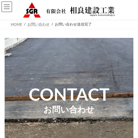
コ
ナ
ン
ビ
テ
ゲ
ン
ー
ツ
シ
HOME
お問い合わせ
お問い合わせ送信完了
へ
ョ
ス
ン
キ
に
ッ
移
プ
動
CONTACT
お問い合わせ