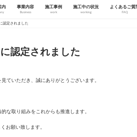
案内
事業内容
施工事例
施工中の状況
よくあるご質
any
Business
work
working
FAQ
」に認定されました
」に認定されました
を見ていただき、誠にありがとうございます。
略的な取り組みをこれからも推進します。
、宜しくお願い致します。