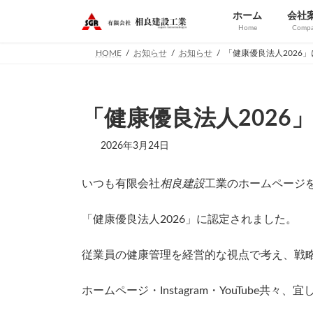
コ
ナ
ホーム
会社
ン
ビ
Home
Comp
テ
ゲ
ン
ー
HOME
お知らせ
お知らせ
「健康優良法人2026
ツ
シ
へ
ョ
ス
ン
キ
に
「健康優良法人2026
ッ
移
プ
動
2026年3月24日
いつも有限会社
相良建設
工業のホームページ
「健康優良法人2026」に認定されました。
従業員の健康管理を経営的な視点で考え、戦
ホームページ・Instagram・YouTube共々