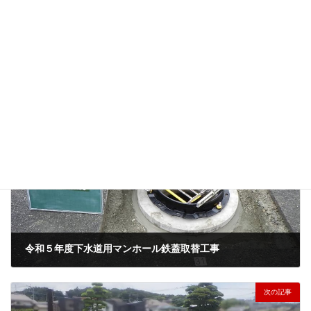
公共工事
、
土木工事
工事種類
福岡県
、
粕屋郡志免町
地域
前の記事
令和５年度下水道用マンホール鉄蓋取替工事
2024年3月7日
次の記事