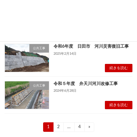
南里七丁目地内圧送管布設替工事
公共工事
2025年3月22日
続きを読む
令和6年度 日田市 河川災害復旧工事
公共工事
2025年2月14日
続きを読む
令和５年度 弁天川河川改修工事
公共工事
2024年6月28日
続きを読む
投
固
1
固
2
…
固
4
»
定
定
定