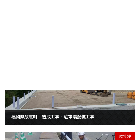
公共工事
、
土木工事
工事種類
大分県
、
日田市
地域
前の記事
福岡県須恵町 造成工事・駐車場舗装工事
2024年7月31日
次の記事